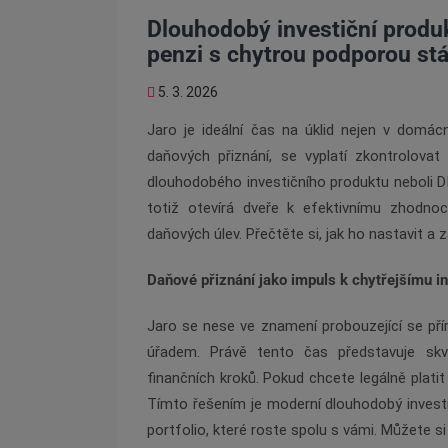
Dlouhodobý investiční produkt 
penzi s chytrou podporou st
5. 3. 2026
Jaro je ideální čas na úklid nejen v domácno
daňových přiznání, se vyplatí zkontrolova
dlouhodobého investičního produktu neboli 
totiž otevírá dveře k efektivnímu zhodno
daňových úlev. Přečtěte si, jak ho nastavit a zaj
Daňové přiznání jako impuls k chytřejšímu i
Jaro se nese ve znamení probouzející se pří
úřadem. Právě tento čas představuje skv
finančních kroků. Pokud chcete legálně platit
Tímto řešením je moderní dlouhodobý investič
portfolio, které roste spolu s vámi. Můžete s