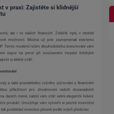
v praxi: Zajistěte si klidnější
átu
sti, ale i ve vašich financích. Zvláště nyní, v období
t své možnosti. Možná už jste zaznamenali existenci
DIP. Tento moderní režim dlouhodobého investování vám
cení úspor na penzi při současném čerpání štědrých
istit si klidné stáří.
nvestování
rody a také pravidelného ročního zúčtování s finančním
ělou příležitost pro zhodnocení vašich dosavadních
 na daních méně, nabízí vám stát velmi elegantní řešení.
ní produkt. Umožňuje vám vytvořit si pestré investiční
i tak poskládat investice přesně podle svých představ.