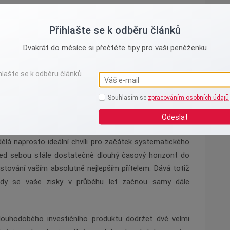
u výhodu v podobě výrazného snížení daňového základu.
nou částku až do výše čtyřiceti osmi tisíc korun. Díky
Přihlašte se k odběru článků
ných sedm tisíc dvě stě korun. Tuto uspořenou částku
Dvakrát do měsíce si přečtěte tipy pro vaši peněženku
 ji dále pracovat pro svou klidnější budoucnost. Stát
odpovědně myslíte na své dostatečné zabezpečení ve
Souhlasím se
zpracováním osobních údajů
it rezervu
Odeslat
mají obvykle stabilní příjmy a jasnější představu o své
ělá naprosto ideální chvíli pro začátek systematického
řed sebou stále dostatečně dlouhý časový horizont do
stování vaším absolutně nejlepším přítelem. Dává totiž
 kdy se vaše zisky v průběhu let začnou samy dále
dlouhodobého investičního produktu dodržet dvě velmi