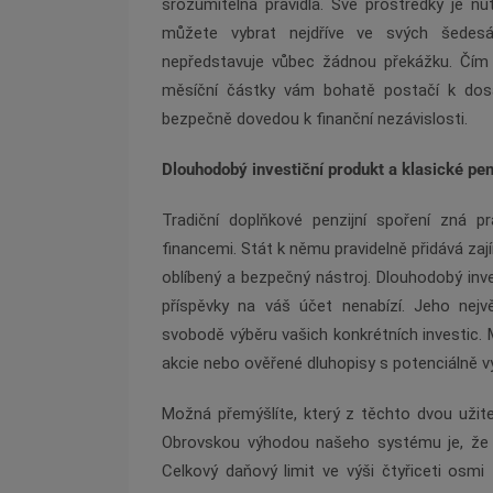
srozumitelná pravidla. Své prostředky je n
můžete vybrat nejdříve ve svých šedesát
nepředstavuje vůbec žádnou překážku. Čím 
měsíční částky vám bohatě postačí k dosa
bezpečně dovedou k finanční nezávislosti.
Dlouhodobý investiční produkt a klasické pen
Tradiční doplňkové penzijní spoření zná 
financemi. Stát k němu pravidelně přidává zaj
oblíbený a bezpečný nástroj. Dlouhodobý inv
příspěvky na váš účet nenabízí. Jeho nejv
svobodě výběru vašich konkrétních investic. 
akcie nebo ověřené dluhopisy s potenciálně 
Možná přemýšlíte, který z těchto dvou užiteč
Obrovskou výhodou našeho systému je, že s
Celkový daňový limit ve výši čtyřiceti osmi