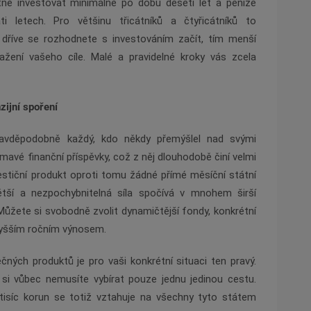
utné investovat minimálně po dobu deseti let a peníze
i letech. Pro většinu třicátníků a čtyřicátníků to
dříve se rozhodnete s investováním začít, tím menší
žení vašeho cíle. Malé a pravidelné kroky vás zcela
zijní spoření
pravděpodobně každý, kdo někdy přemýšlel nad svými
ímavé finanční příspěvky, což z něj dlouhodobě činí velmi
estiční produkt oproti tomu žádné přímé měsíční státní
ětší a nezpochybnitelná síla spočívá v mnohem širší
Můžete si svobodně zvolit dynamičtější fondy, konkrétní
vyšším ročním výnosem.
ných produktů je pro vaši konkrétní situaci ten pravý.
i vůbec nemusíte vybírat pouze jednu jedinou cestu.
 tisíc korun se totiž vztahuje na všechny tyto státem