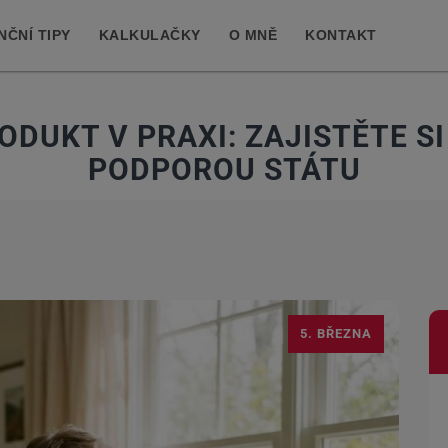
NČNÍ TIPY
KALKULAČKY
O MNĚ
KONTAKT
DUKT V PRAXI: ZAJISTĚTE SI
PODPOROU STÁTU
5. BŘEZNA