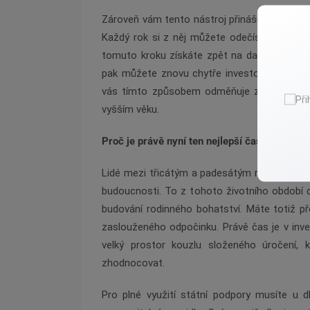
Zároveň vám tento nástroj přináší obrovsko
Každý rok si z něj můžete odečíst investova
tomuto kroku získáte zpět na daních příjem
pak můžete znovu chytře investovat a nechat
vás tímto způsobem odměňuje za to, že z
vyšším věku.
Proč je právě nyní ten nejlepší čas začít tvoř
Lidé mezi třicátým a padesátým rokem života 
budoucnosti. To z tohoto životního období d
budování rodinného bohatství. Máte totiž p
zaslouženého odpočinku. Právě čas je v inve
velký prostor kouzlu složeného úročení,
zhodnocovat.
Pro plné využití státní podpory musíte u 