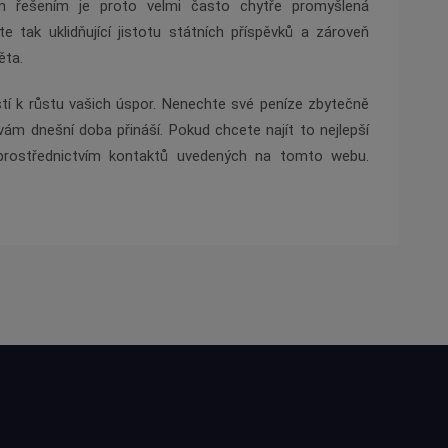
m řešením je proto velmi často chytře promyšlená
 tak uklidňující jistotu státních příspěvků a zároveň
ěta.
stí k růstu vašich úspor. Nenechte své peníze zbytečně
vám dnešní doba přináší. Pokud chcete najít to nejlepší
prostřednictvím kontaktů uvedených na tomto webu.