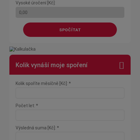
Vysoké úročení [Kč]:
SPOČÍTAT
Kolik vynáší moje spoření
Kolik spoříte měsíčně [Kč]: *
Počet let: *
Výsledná suma [Kč]: *