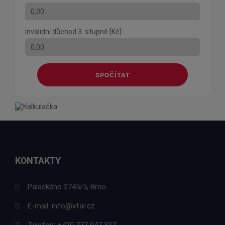
Invalidní důchod 3. stupně [Kč]:
SPOČÍTAT
KONTAKTY
Palackého 2745/5, Brno
E-mail:
info@vfar.cz
Telefon:
+420 777 947 337