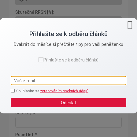
Skutečné RPSN [%]:
Přihlašte se k odběru článků
SPOČÍTAT
Dvakrát do měsíce si přečtěte tipy pro vaši peněženku
Inflační ztráta
Souhlasím se
zpracováním osobních údajů
Inflace [%]: *
Odeslat
Částka [Kč]: *
Počet let: *