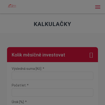
Men
KALKULAČKY
Kolik měsíčně investovat
Výsledná suma [Kč]: *
Počet let: *
Úrok [%]: *