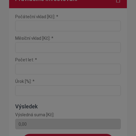
Počáteční vklad [Kč]: *
Měsíční vklad [Kč]: *
Počet let: *
Úrok [%]: *
Výsledek
Výsledná suma [Kč]: