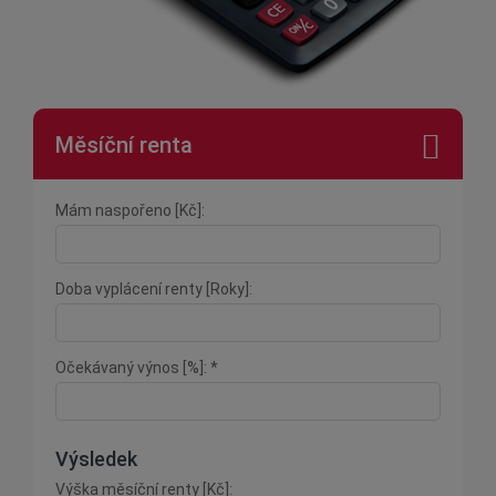
Měsíční renta
Mám naspořeno [Kč]:
Doba vyplácení renty [Roky]:
Očekávaný výnos [%]: *
Výsledek
Výška měsíční renty [Kč]: