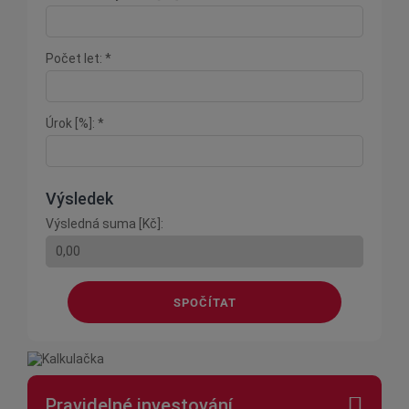
Počet let: *
Úrok [%]: *
Výsledek
Výsledná suma [Kč]:
SPOČÍTAT
Pravidelné investování