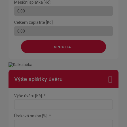
Měsíční splátka [Kč]:
Celkem zaplatíte [Kč]:
SPOČÍTAT
Výše splátky úvěru
Výše úvěru [Kč]: *
Úroková sazba [%]: *