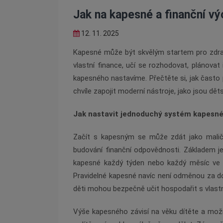
Jak na kapesné a finanční v
12. 11. 2025
Kapesné může být skvělým startem pro zdr
vlastní finance, učí se rozhodovat, plánovat 
kapesného nastavíme. Přečtěte si, jak často 
chvíle zapojit moderní nástroje, jako jsou děts
Jak nastavit jednoduchý systém kapesné
Začít s kapesným se může zdát jako maličko
budování finanční odpovědnosti. Základem je 
kapesné každý týden nebo každý měsíc ve 
Pravidelné kapesné navíc není odměnou za dom
děti mohou bezpečně učit hospodařit s vlastn
Výše kapesného závisí na věku dítěte a možno