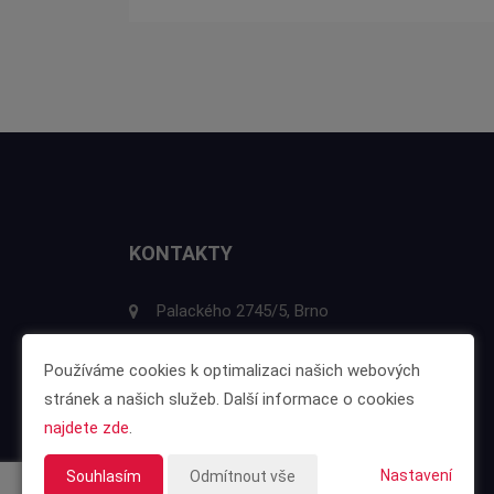
KONTAKTY
Palackého 2745/5, Brno
E-mail:
info@vfar.cz
Používáme cookies k optimalizaci našich webových
Telefon:
+420 777 947 337
stránek a našich služeb. Další informace o cookies
najdete zde
.
Nastavení
Souhlasím
Odmítnout vše