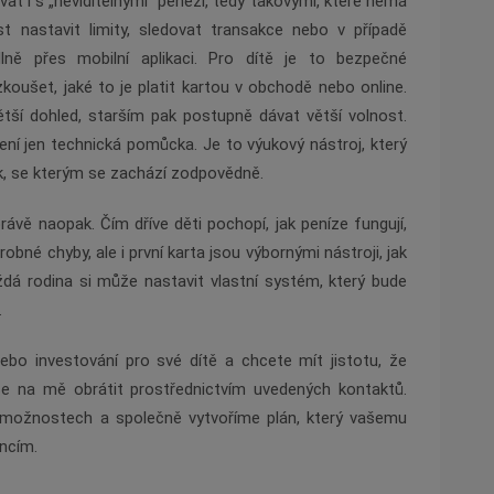
vat i s „neviditelnými“ penězi, tedy takovými, které nemá
t nastavit limity, sledovat transakce nebo v případě
lně přes mobilní aplikaci. Pro dítě je to bezpečné
koušet, jaké to je platit kartou v obchodě nebo online.
tší dohled, starším pak postupně dávat větší volnost.
není jen technická pomůcka. Je to výukový nástroj, který
, se kterým se zachází zodpovědně.
rávě naopak. Čím dříve děti pochopí, jak peníze fungují,
obné chyby, ale i první karta jsou výbornými nástroji, jak
dá rodina si může nastavit vlastní systém, který bude
.
bo investování pro své dítě a chcete mít jistotu, že
se na mě obrátit prostřednictvím uvedených kontaktů.
možnostech a společně vytvoříme plán, který vašemu
ancím.