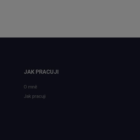
JAK PRACUJI
O mně
Jak pracuji