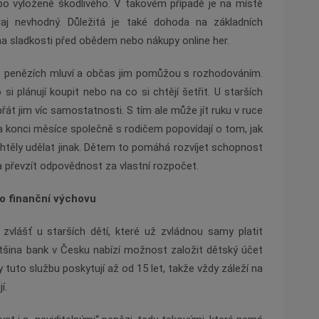
o vyloženě škodlivého. V takovém případě je na místě
ýdaj nevhodný. Důležitá je také dohoda na základních
 na sladkosti před obědem nebo nákupy online her.
e o penězích mluví a občas jim pomůžou s rozhodováním.
 si plánují koupit nebo na co si chtějí šetřit. U starších
řát jim víc samostatnosti. S tím ale může jít ruku v ruce
na konci měsíce společně s rodičem popovídají o tom, jak
ě chtěly udělat jinak. Dětem to pomáhá rozvíjet schopnost
 převzít odpovědnost za vlastní rozpočet.
ro finanční výchovu
, zvlášť u starších dětí, které už zvládnou samy platit
šina bank v Česku nabízí možnost založit dětský účet
y tuto službu poskytují až od 15 let, takže vždy záleží na
í.