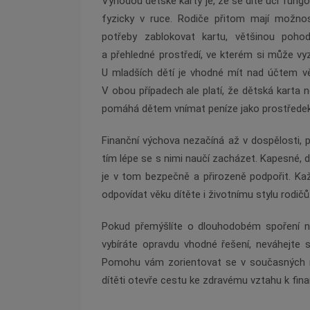
Výhodou dětské karty je, že se dítě učí fungo
fyzicky v ruce. Rodiče přitom mají možnos
potřeby zablokovat kartu, většinou pohod
a přehledné prostředí, ve kterém si může vyz
U mladších dětí je vhodné mít nad účtem vě
V obou případech ale platí, že dětská karta 
pomáhá dětem vnímat peníze jako prostředek
Finanční výchova nezačíná až v dospělosti, p
tím lépe se s nimi naučí zacházet. Kapesné, dr
je v tom bezpečně a přirozeně podpořit. Kaž
odpovídat věku dítěte i životnímu stylu rodičů
Pokud přemýšlíte o dlouhodobém spoření ne
vybíráte opravdu vhodné řešení, neváhejte 
Pomohu vám zorientovat se v současných 
dítěti otevře cestu ke zdravému vztahu k fin