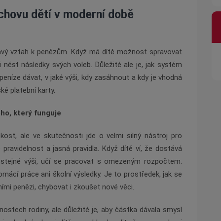
ýchovu dětí v moderní době
avý vztah k penězům. Když má dítě možnost spravovat
i nést následky svých voleb. Důležité ale je, jak systém
peníze dávat, v jaké výši, kdy zasáhnout a kdy je vhodná
ké platební karty.
ho, který funguje
st, ale ve skutečnosti jde o velmi silný nástroj pro
pravidelnost a jasná pravidla. Když dítě ví, že dostává
stejné výši, učí se pracovat s omezeným rozpočtem.
ácí práce ani školní výsledky. Je to prostředek, jak se
ími penězi, chybovat i zkoušet nové věci.
stech rodiny, ale důležité je, aby částka dávala smysl