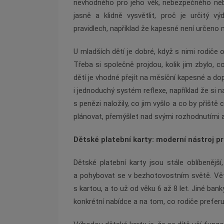
nevhodného pro jeho věk, nebezpečného neb
jasně a klidně vysvětlit, proč je určitý v
pravidlech, například že kapesné není určeno
U mladších dětí je dobré, když s nimi rodič
Třeba si společně projdou, kolik jim zbylo, co
dětí je vhodné přejít na měsíční kapesné a dop
i jednoduchý systém reflexe, například že si 
s penězi naložily, co jim vyšlo a co by příšt
plánovat, přemýšlet nad svými rozhodnutími a
Dětské platební karty: moderní nástroj p
Dětské platební karty jsou stále oblíbenější
a pohybovat se v bezhotovostním světě. Vět
s kartou, a to už od věku 6 až 8 let. Jiné bank
konkrétní nabídce a na tom, co rodiče preferuj