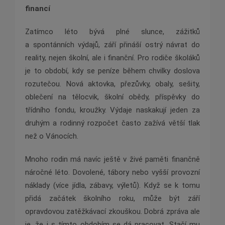
financí
Zatímco léto bývá plné slunce, zážitků
a spontánních výdajů, září přináší ostrý návrat do
reality, nejen školní, ale i finanční. Pro rodiče školáků
je to období, kdy se peníze během chvilky doslova
rozutečou. Nová aktovka, přezůvky, obaly, sešity,
oblečení na tělocvik, školní obědy, příspěvky do
třídního fondu, kroužky. Výdaje naskakují jeden za
druhým a rodinný rozpočet často zažívá větší tlak
než o Vánocích.
Mnoho rodin má navíc ještě v živé paměti finančně
náročné léto. Dovolené, tábory nebo vyšší provozní
náklady (více jídla, zábavy, výletů). Když se k tomu
přidá začátek školního roku, může být září
opravdovou zatěžkávací zkouškou. Dobrá zpráva ale
je, že i s tímto obdobím se dá pracovat. Stačí mu