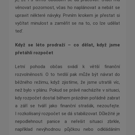
věnovat pozornost, včas ho naplánovat a nebát se
upravit některé návyky. Prvním krokem je přestat si
vyčítat minulost a zaměřit se na to, co lze udělat
teď.
Když se léto prodraží – co dělat, když jsme
přetáhli rozpočet
Letní pohoda občas svádí k větší finanční
rozvolněnosti. O to tvrdší pak může být návrat do
běžného režimu, když zjistíme, že jsme utratili víc,
než bylo v plánu. Pokud se právě nacházíte v situaci,
kdy rozpočet dostal během prázdnin pořádně zabrat
a září se tváří jako finanční strašák, nezoufejte.
I rozkolísaný rozpočet se dá stabilizovat. Důležité je
nepodlehnout panice a neřešit situaci zbrkle,
například nevýhodnou půjčkou nebo odkládáním