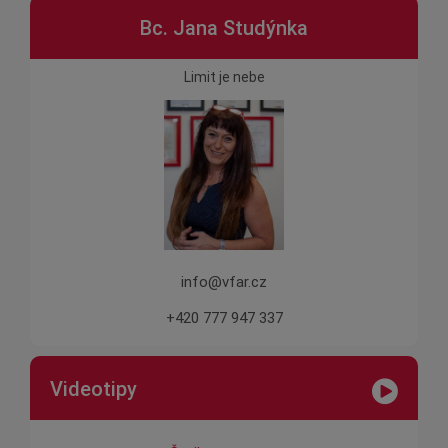
Bc. Jana Studýnka
Limit je nebe
info@vfar.cz
+420 777 947 337
Videotipy