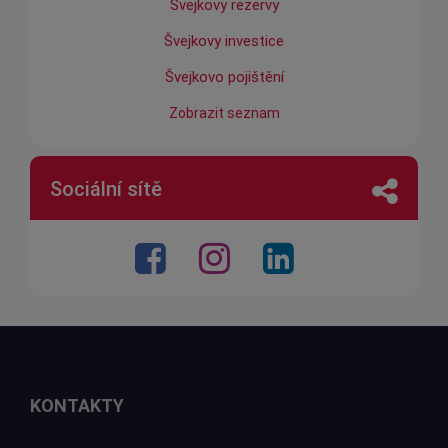
Švejkovy rezervy
Švejkovy investice
Švejkovo pojištění
Zobrazit seznam
Sociální sítě
KONTAKTY