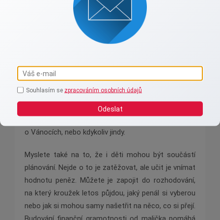
Poučit se z náročného období a nastavit si
jednoduchá, ale funkční pravidla, je to nejlepší, co
pro své finance můžete udělat. Prvním krokem je
vytvořit si jednoduchý rodinný rozpočet. Nemusí to
být žádná složitá tabulka, stačí přehled o příjmech
a pravidelných výdajích. Díky tomu budete mít
Souhlasím se
zpracováním osobních údajů
jasnější představu, kolik peněz můžete měsíčně
odkládat stranou. A právě tato malá rezerva vám
Odeslat
dokáže v budoucnu výrazně ulevit, ať už v září,
o Vánocích, nebo kdykoliv jindy.
Myslete také na to, že i děti mohou být součástí
plánování. Nejde o to je zatěžovat, ale učit je vnímat
hodnotu peněz. Můžete je zapojit do rozhodování,
na který kroužek letos půjdou, jaký penál si vyberou
nebo jak si mohou samy našetřit na něco, co si přejí.
Budování finanční gramotnosti od malička pomáhá