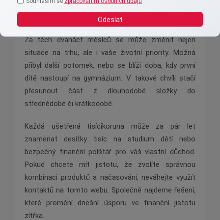
Souhlasím se
zpracováním osobních údajů
Jednou ročně si vyhraďte chvilku a zkontrolujte, zda
Odeslat
rozložení mezi jednotlivé cíle stále odpovídá realitě.
Za těch dvanáct měsíců se může změnit nejen
situace na trhu, ale i vaše životní priority. Možná
přibyl další potomek, nebo se blíží doba, kdy první
dítě nastoupí na gymnázium. V takové chvíli stačí
přesunout část z dlouhodobé složky do
střednědobé či krátkodobé.
Každá ušetřená tisícikoruna může za pár let
znamenat desítky tisíc na studium dětí nebo
bezpečný finanční polštář pro váš vlastní důchod.
Pokud chcete mít jistotu, že zvolíte správnou
kombinaci produktů a načasování, neváhejte využít
kontaktů na tomto webu. Společně najdeme řešení,
které promění dnešní úsporu ve finanční jistotu
zítřka.