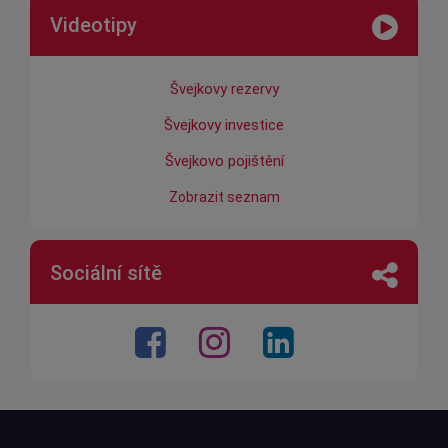
Videotipy
Švejkovy rezervy
Švejkovy investice
Švejkovo pojištění
Zobrazit seznam
Sociální sítě