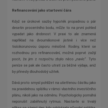
Refinancování jako startovní čára
Když se úrokové sazby hypoték propadnou o pár
desetin procentního bodu, může to na první pohled
vypadat jako drobnost. V praxi to ale znamená
například na dvoumilionové jistině i více než
tisícikorunovou úsporu měsíčně. Rodiny, které se
rozhodnou pro refinancování, možná poprvé zažijí
pocit, že jim z rozpočtu zbylo něco „navíc“. Tyto
peníze se pak ale často utratí za běžné výdaje, aniž
by přinesly dlouhodobý užitek.
Dává proto smysl pohlížet na ušetřenou částku jako
na pravidelnou splátku v rámci vlastního investičního
plánu, nikoli jako na odměnu. Psychologicky pomáhá
neporušit zaběhnutý rytmus. Nastavte si trvalý
příkaz na stejný den, kdy odcházela původní splátka.