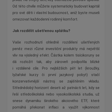
Od této chvíle můžete systematicky budovat kapitál
pro své děti i vlastní budoucnost, aniž byste museli
omezovat každodenní rodinný komfort.
Jak rozdělit ušetřenou splátku?
Vaše rozhodnutí ohledně rozdělení ušetřených
peněz mezi různé investiční produkty má největší
vliv na výsledný efekt. Částka kolem tisícikoruny se
dá rozložit tak, aby zároveň podpořila blízké
i vzdálené cíle. Pro nejbližších pět let (kroužky,
lyžařské kurzy či první jazykový pobyt) stačí
konzervativnější nástroj se zajištěním vkladu.
Střednědobý horizont deseti až patnácti let, kdy se
řeší středoškolská nebo vysokoškolská studia, už
snese dynamiku širokého akciového ETF, které
pomáhá překonat inflaci a využít výkonnost