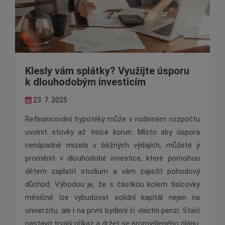
Klesly vám splátky? Využijte úsporu
k dlouhodobým investicím
23. 7. 2025
Refinancování hypotéky může v rodinném rozpočtu
uvolnit stovky až tisíce korun. Místo aby úspora
nenápadně mizela v běžných výdajích, můžete ji
proměnit v dlouhodobé investice, které pomohou
dětem zaplatit studium a vám zajistit pohodový
důchod. Výhodou je, že s částkou kolem tisícovky
měsíčně lze vybudovat solidní kapitál nejen na
univerzitu, ale i na první bydlení či vlastní penzi. Stačí
nastavit trvalý příkaz a držet se promyšleného plánu.