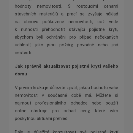
hodnoty nemovitosti. S rostoucími cenami
stavebních materiálů a prací se zvyšuje náklad
na obnovu poškozené nemovitosti, což vede
k nutnosti přehodnotit stávající pojistné krytí,
abychom byli ochráněni pro případ nečekaných
událostí, jako jsou požáry, povodně nebo jiná
neštěstí.
Jak správně aktualizovat pojistné krytí vašeho
domu
V prvním kroku je důležité zjistit, jakou hodnotu vaše
nemovitost v současné době má. Můžete si
najmout profesionálního odhadce nebo použít
online nástroje pro odhad ceny, které vám
poskytnou aktuální přehled.
Dále je důležité konzultovat své pojistné krytí