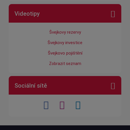
Videotipy
Švejkovy rezervy
Švejkovy investice
Švejkovo pojištění
Zobrazit seznam
Sociální sítě