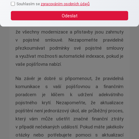
Souhlasím se
zpracováním osobních údajů
Aktualizujte své pojistné krytí alespoň jednou za dva
Odeslat
roky a zohledněte jakékoli změny na trhu
nemovitostí a ve stavebních nákladech. Ujistěte se,
že všechny modernizace a přístavby jsou zahrnuty
v pojistné smlouvě. Nezapomeňte pravidelně
přezkoumávat podmínky své pojistné smlouvy
a využívat možnosti automatické indexace, pokud je
vaše pojišťovna nabízí.
Na závěr je dobré si připomenout, že pravidelná
komunikace s vaší pojišťovnou a finančním
poradcem je klíčem k udržení adekvátního
pojistného krytí. Nezapomeňte, že aktualizace
pojištění není jednorázový úkol, ale průběžný proces,
který vám může ušetřit značné finanční ztráty
v případě nečekaných událostí. Pokud máte jakékoliv
otázky nebo potřebujete pomoci s aktualizací