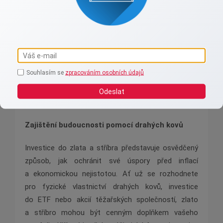
portfolií právě ve chvíli, kdy očekávají ekonomické
problémy nebo zvyšující se inflaci. Vzhledem k tomu,
že drahé kovy nejsou závislé na výkonnosti
konkrétních ekonomik nebo měn, poskytují jistotu
i v dobách politických nebo finančních krizí. Tento
Souhlasím se
zpracováním osobních údajů
„bezpečný úkryt“ je důvodem, proč mnoho investorů
považuje zlato a stříbro za nedílnou součást
Odeslat
diverzifikovaného portfolia.
Zajištění budoucnosti pomocí drahých kovů
Investice do zlata a stříbra představuje osvědčený
způsob, jak ochránit své úspory před inflací
a ekonomickou nejistotou. Ať už se rozhodnete
pro fyzické vlastnictví drahých kovů, investice
do ETF nebo akcií těžařských společností, zlato
a stříbro mohou být cenným doplňkem vašeho