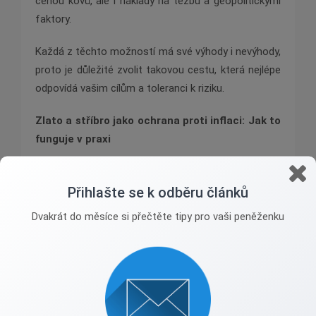
cenou kovů, ale i náklady na těžbu a geopolitickými
faktory.
Každá z těchto možností má své výhody i nevýhody,
proto je důležité zvolit takovou cestu, která nejlépe
odpovídá vašim cílům a toleranci k riziku.
Zlato a stříbro jako ochrana proti inflaci: Jak to
funguje v praxi
Zlato a stříbro jsou často považovány za účinnou
Přihlašte se k odběru článků
ochranu proti inflaci, protože si historicky udržují
svou hodnotu i v dobách, kdy měny ztrácejí kupní
Dvakrát do měsíce si přečtěte tipy pro vaši peněženku
sílu. Když inflace roste, ceny komodit, včetně
drahých kovů, mají tendenci růst také. Zlato a stříbro
tedy slouží jako jistota, která pomáhá uchovat
bohatství v době, kdy ceny zboží a služeb stoupají.
Investoři často přidávají zlato a stříbro do svých