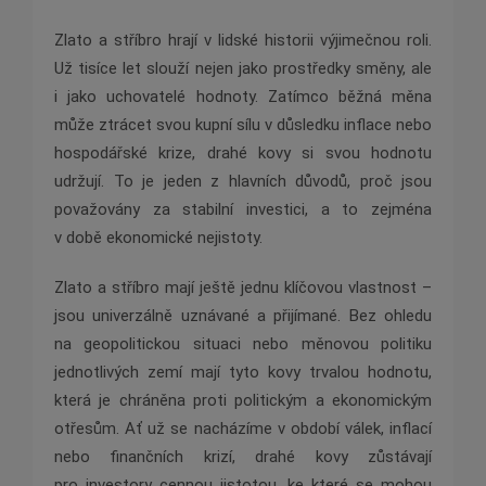
Zlato a stříbro hrají v lidské historii výjimečnou roli.
Už tisíce let slouží nejen jako prostředky směny, ale
i jako uchovatelé hodnoty. Zatímco běžná měna
může ztrácet svou kupní sílu v důsledku inflace nebo
hospodářské krize, drahé kovy si svou hodnotu
udržují. To je jeden z hlavních důvodů, proč jsou
považovány za stabilní investici, a to zejména
v době ekonomické nejistoty.
Zlato a stříbro mají ještě jednu klíčovou vlastnost –
jsou univerzálně uznávané a přijímané. Bez ohledu
na geopolitickou situaci nebo měnovou politiku
jednotlivých zemí mají tyto kovy trvalou hodnotu,
která je chráněna proti politickým a ekonomickým
otřesům. Ať už se nacházíme v období válek, inflací
nebo finančních krizí, drahé kovy zůstávají
pro investory cennou jistotou, ke které se mohou