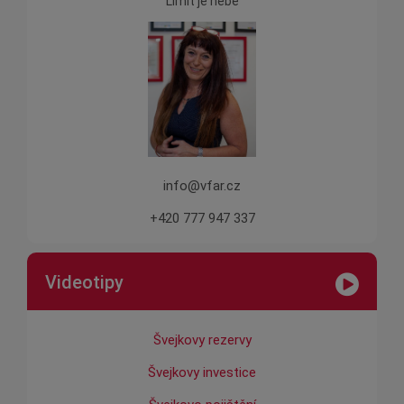
Limit je nebe
info@vfar.cz
+420 777 947 337
Videotipy
Švejkovy rezervy
Švejkovy investice