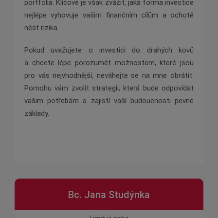
portfolia. Klíčové je však zvážit, jaká forma investice
nejlépe vyhovuje vašim finančním cílům a ochotě
nést rizika.
Pokud uvažujete o investici do drahých kovů
a chcete lépe porozumět možnostem, které jsou
pro vás nejvhodnější, neváhejte se na mne obrátit.
Pomohu vám zvolit strategii, která bude odpovídat
vašim potřebám a zajistí vaší budoucnosti pevné
základy.
Bc. Jana Studýnka